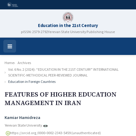
Education in the 21st Century
pISSN: 2579-2792
Yerevan State University Publishing House
Open
Menu
Home
Archives
Vol. 6 No. 2 (2024): “EDUCATION IN THE 21ST CENTURY” INTERNATIONAL
SCIENTIFIC-METHODICAL PEER-REVIEWED JOURNAL
Education in Foreign Countries
FEATURES OF HIGHER EDUCATION
MANAGEMENT IN IRAN
Authors
Kamiar Hamidreza
Yerevan State University
https://orcid.org/0000-0002-2343-5459 (unauthenticated)