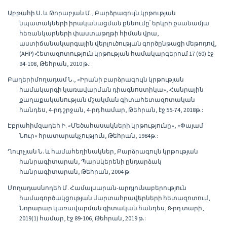
Աբթահի Ս. և Թորաբյան Մ., Բարձրագույն կրթության
նպատակների իրականացման քննումը՝ երկրի քսանամյա
հեռանկարների փաստաթղթի հիման վրա,
աստիճանակարգային վերլուծության գործընթացի մեթոդով,
(AHP) Հետազոտություն կրթության համակարգերում 17 (60) էջ
94-108, Թեհրան, 2010 թ.:
Բաղերիմողադամ Ն., «Իրանի բարձրագույն կրթության
համակարգի կառավարման դիագնոստիկա», Հանրային
քաղաքականության մշակման գիտահետազոտական
հանդես, 4-րդ շրջան, 4-րդ համար, Թեհրան, էջ 55-74, 2018թ.:
Էբրահիմզադեհ Ի. «Մեծահասակների կրթությունը», «Փայամ
Նուր» հրատարակչություն, Թեհրան, 1984թ.:
Ղուրչյան Ն. և համահեղինակներ, Բարձրագույն կրթության
հանրագիտարան, Պարսկերենի ընդարձակ
հանրագիտարան, Թեհրան, 2004 թ:
Մողադասնոդեհ Մ. Համալսարան-արդյունաբերություն
համագործակցության մարտահրավերների հետազոտում,
Նորարար կառավարման գիտական հանդես, 8-րդ տարի,
2019(1) համար, էջ 89-106, Թեհրան, 2019 թ.: