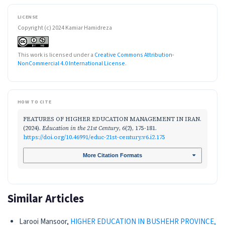
LICENSE
Copyright (c) 2024 Kamiar Hamidreza
This work is licensed under a
Creative Commons Attribution-
NonCommercial 4.0 International License
.
HOW TO CITE
FEATURES OF HIGHER EDUCATION MANAGEMENT IN IRAN.
(2024).
Education in the 21st Century
,
6
(2), 175-181.
https://doi.org/10.46991/educ-21st-century.v6.i2.175
More Citation Formats
Similar Articles
Larooi Mansoor,
HIGHER EDUCATION IN BUSHEHR PROVINCE,