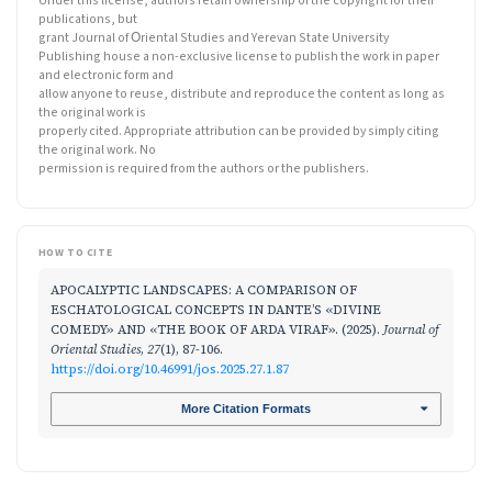
Under this license, authors retain ownership of the copyright for their
publications, but
grant Journal of Օriental Studies and Yerevan State University
Publishing house a non-exclusive license to publish the work in paper
and electronic form and
allow anyone to reuse, distribute and reproduce the content as long as
the original work is
properly cited. Appropriate attribution can be provided by simply citing
the original work. No
permission is required from the authors or the publishers.
HOW TO CITE
APOCALYPTIC LANDSCAPES: A COMPARISON OF
ESCHATOLOGICAL CONCEPTS IN DANTE’S «DIVINE
COMEDY» AND «THE BOOK OF ARDA VIRAF». (2025).
Journal of
Oriental Studies
,
27
(1), 87-106.
https://doi.org/10.46991/jos.2025.27.1.87
More Citation Formats