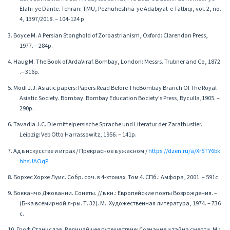
Elahi-ye Dānte. Tehran: TMU, Pezhuheshhā-ye Adabiyat-e Tatbiqi, vol. 2, no.
4, 1397/2018. – 104-124 p.
3. Boyce M. A Persian Stonghold of Zoroastrianism, Oxford: Clarendon Press,
1977. – 284p.
4. Haug M. The Book of ArdaViraf. Bombay, London: Messrs. Trubner and Co, 1872
.– 316p.
5. Modi J.J. Asiatic papers: Papers Read Before TheBombay Branch Of The Royal
Asiatic Society. Bombay: Bombay Education Bociety's Press, Byculla,1905. –
290p.
6. Tavadia J.C. Die mittelpersische Sprache und Literatur der Zarathustier.
Leipzig: Veb Otto Harrassowitz, 1956. – 141p.
7. Ад в искусстве и играх / Прекрасное в ужасном /
https://dzen.ru/a/Xr5TY6bk
hhsUAOqP
8. Борхес Хорхе Луис. Собр. соч. в 4-хтомах. Том 4. СПб.: Амфора, 2001. – 591с.
9. Боккаччо Джованни. Сонеты. // в кн.: Европейские поэты Возрождения. –
(Б-ка всемирной л-ры. Т. 32). М.: Художественная литература, 1974. – 736
с.
10. Гроф Станислав. Величайшее путешествие: Сознание и тайна смерти. М.: