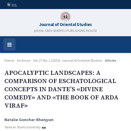
Journal of Oriental Studies
pISSN: 1829-4340
YSU PUBLISHING HOUSE
Open
Menu
Home
Archives
Vol. 27 No. 1 (2025): Journal of Oriental Studies
Articles
APOCALYPTIC LANDSCAPES: A
COMPARISON OF ESCHATOLOGICAL
CONCEPTS IN DANTE’S «DIVINE
COMEDY» AND «THE BOOK OF ARDA
VIRAF»
Authors
Natalie Gonchar-Khanjyan
Yerevan State University