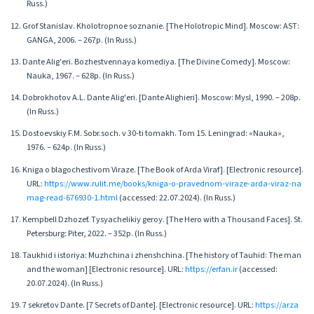
Russ.)
12. Grof Stanislav. Kholotropnoe soznanie. [The Holotropic Mind]. Moscow: AST:
GANGA, 2006. – 267p. (In Russ.)
13. Dante Alig'eri. Bozhestvennaya komediya. [The Divine Comedy]. Moscow:
Nauka, 1967. – 628p. (In Russ.)
14. Dobrokhotov A.L. Dante Alig'eri. [Dante Alighieri]. Moscow: Mysl, 1990. – 208p.
(In Russ.)
15. Dostoevskiy F.M. Sobr.soch. v 30-ti tomakh. Tom 15. Leningrad: «Nauka»,
1976. – 624p. (In Russ.)
16. Kniga o blagochestivom Viraze. [The Book of Arda Viraf]. [Electronic resource].
URL:
https://www.rulit.me/books/kniga-o-pravednom-viraze-arda-viraz-na
mag-read-676930-1.html
(accessed: 22.07.2024). (In Russ.)
17. Kempbell Dzhozef. Tysyachelikiy geroy. [The Hero with a Thousand Faces]. St.
Petersburg: Piter, 2022. – 352p. (In Russ.)
18. Taukhid i istoriya: Muzhchina i zhenshchina. [The history of Tauhid: The man
and the woman] [Electronic resource]. URL:
https://erfan.ir
(accessed:
20.07.2024). (In Russ.)
19. 7 sekretov Dante. [7 Secrets of Dante]. [Electronic resource]. URL:
https://arza