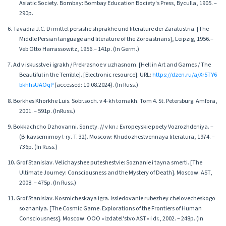
Asiatic Society. Bombay: Bombay Education Bociety's Press, Byculla, 1905. –
290p.
6. Tavadia J.C. Di mittel persishe shprakhe und literature der Zaratustria. [The
Middle Persian language and literature of the Zoroastrians], Leipzig, 1956.–
Veb Otto Harrassowitz, 1956.– 141p. (In Germ.)
7. Ad v iskusstve i igrakh / Prekrasnoe v uzhasnom. [Hell in Art and Games / The
Beautiful in the Terrible]. [Electronic resource]. URL:
https://dzen.ru/a/Xr5TY6
bkhhsUAOqP
(accessed: 10.08.2024). (In Russ.)
8. Borkhes Khorkhe Luis. Sobr.soch. v 4-kh tomakh. Tom 4. St. Petersburg: Amfora,
2001. – 591p. (InRuss.)
9. Bokkachcho Dzhovanni. Sonety. // v kn.: Evropeyskie poety Vozrozhdeniya. –
(B-kavsemirnoy l-ry. T. 32). Moscow: Khudozhestvennaya literatura, 1974. –
736p. (In Russ.)
10. Grof Stanislav. Velichayshee puteshestvie: Soznanie i tayna smerti. [The
Ultimate Journey: Consciousness and the Mystery of Death]. Moscow: AST,
2008. – 475p. (In Russ.)
11. Grof Stanislav. Kosmicheskaya igra. Issledovanie rubezhey chelovecheskogo
soznaniya. [The Cosmic Game. Explorations of the Frontiers of Human
Consciousness]. Moscow: OOO «izdatel'stvo AST» i dr., 2002. – 248p. (In