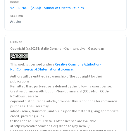
ISSUE
Vol. 27 No. 1 (2025): Journal of Oriental Studies
SECTION
Articles
LICENSE
Copyright (c) 2025 Natalie Gonchar-Khanjyan, Jivan Gasparyan
This work is licensed under a
Creative Commons Attribution-
NonCommercial 4.0 International License
.
Authors will be entitled in ownership of the copyright for their
publications.
Permitted third party reuse is defined by the following user license:
Creative Commons Attribution-Non-Commercial (CC BY-NC). CC BY-
NC allows users to
copy and distribute the article, provided this is not done for commercial
purposes. The users may
adapt – remix, transform, and build upon the material giving appropriate
credit, providing a link
to the license. The full details of the license are available
at https://creativecommons.org/licenses/by-nc/4.0/.