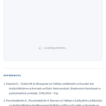
Loading preview…
REFERENCES
1․ Heydari D., Taslimi M. B. Moqayese-ye Tatbiqi-ye Behesht va Duzakh dar
Ardāvirāfnāme va Komedi-ye Elahi. Kermanshah: Sheshomin Hamāyesh-e
pezhuheshhā-ye Adabi, 1391/2013.– 31p.
2․ Pourshabānān A., Pourshabānān A. Barrasi-ye Tatbiqi-e Zarfiyathā-ye Bāzisāzi
az Ardāvirāfnāme dar Moqayese bā Matn va Bāzi-e Duzakh az Komedi-ye