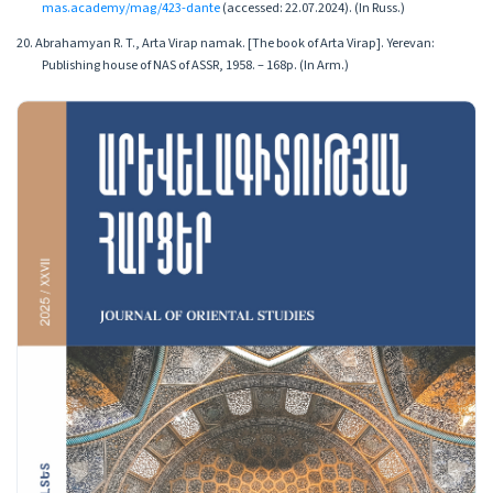
mas.academy/mag/423-dante
(accessed: 22.07.2024). (In Russ.)
20. Abrahamyan R. T., Arta Virap namak. [The book of Arta Virap]. Yerevan:
Publishing house of NAS of ASSR, 1958. – 168p. (In Arm.)