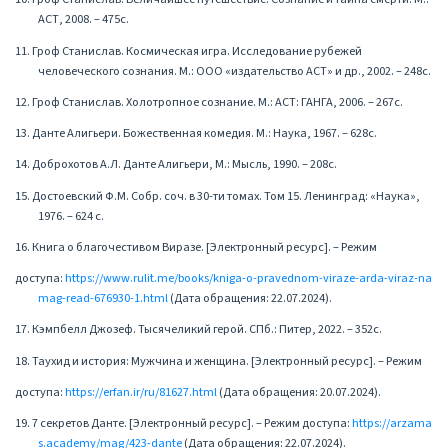
АСТ, 2008. – 475с.
11. Гроф Станислав. Космическая игра. Исследование рубежей
человеческого сознания. М.: ООО «издательство АСТ» и др., 2002. – 248с.
12. Гроф Станислав. Холотропное сознание. М.: АСТ: ГАНГА, 2006. – 267с.
13. Данте Алигьери. Божественная комедия. М.: Наука, 1967. – 628с.
14. Доброхотов А.Л. Данте Алигьери, М.: Мысль, 1990. – 208с.
15. Достоевский Ф.М. Собр. соч. в 30-ти томах. Том 15. Ленинград: «Наука»,
1976. – 624 с.
16. Книга о благочестивом Виразе. [Электронный ресурс]. – Режим
доступа:
https://www.rulit.me/books/kniga-o-pravednom-viraze-arda-viraz-na
mag-read-676930-1.html
(Дата обращения: 22.07.2024).
17. Кэмпбелл Джозеф. Тысячеликий герой. СПб.: Питер, 2022. – 352с.
18. Таухид и история: Мужчина и женщина. [Электронный ресурс]. – Режим
доступа:
https://erfan.ir/ru/81627.html
(Дата обращения: 20.07.2024).
19. 7 секретов Данте. [Электронный ресурс]. – Режим доступа:
https://arzama
s.academy/mag/423-dante
(Дата обращения: 22.07.2024).