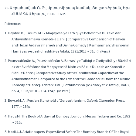
20. Աբրահամյան Ռ․ Թ․, Արտա Վիրապ նամակ, Յուշտի Ֆրիան, Եր․։
ՀՍՍՀ ԳԱԱ հրատ․, 1958. – 168с.
References
1․ Heydari D., Taslimi M. B. Moqayese-ye Tatbiqi-ye Behesht va Duzakh dar
Ardāvirāfnāme va Komedi-e Elāhi. [Comparative Comparison of Heaven
and Hell in Ardavirafnameh and Divine Comedy]. Kermanshah: Sheshomin
Hamāyesh-e pezhuheshhā-ye Adabi, 1391/2013.– 31p.(In Pers.)
2․ Pourshabānān A., Pourshabānān A. Barrasi-ye Tatbiqi-e Zarfiyathā-ye Bāzisāzi
az Ardāvirāfnāme dar Moqayese bā Matn va Bāzi-e Duzakh az Komedi-e
Elāhi-e Dānte. [Comparative Study of the Gamification Capacities of the
Ardavirafnameh Compared to the Text and the Game of Hell from the Divine
Comedy of Dante]. Tehran: TMU, Pezhuheshhā-ye Adabiyat-e Tatbiqi, vol. 2,
no. 4, 1397/2018. – 104-124 p. (In Pers.)
3. Boyce M. A., Persian Stonghold of Zoroastrianism, Oxford: Clarendon Press,
1977. – 284p.
4. Haug M. The Book of Ardaviraf. Bombay, London: Messrs. Trubner and Co, 1872
.– 316p.
5. Modi J.J. Asiatic papers: Papers Read Before The Bombay Branch Of The Royal