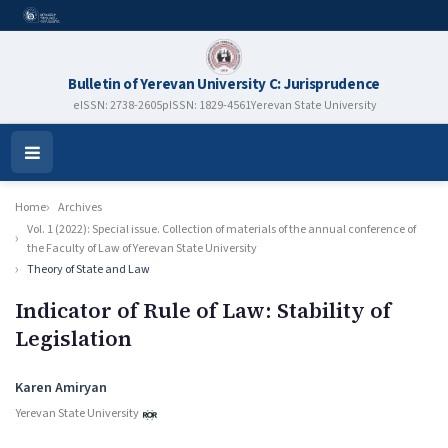
Bulletin of Yerevan University C: Jurisprudence
eISSN: 2738-2605
pISSN: 1829-4561
Yerevan State University
Open
Menu
Home
Archives
Vol. 1 (2022): Special issue. Collection of materials of the annual conference of
the Faculty of Law of Yerevan State University
Theory of State and Law
Indicator of Rule of Law: Stability of
Legislation
Authors
Karen Amiryan
Yerevan State University