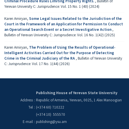
Criminal Procedure Rules Limiting Property Rights.
,
Bulletin of
Yerevan University C: Jurisprudence: Vol. 15 No. 1 (40) (2024)
Karen Amiryan,
Some Legal Issues Related to the Jurisdiction of the
Court in the Framework of an Application for Permission to Conduct
an Operational Search Event or a Secret Investigative Action
,
Bulletin of Yerevan University C: Jurisprudence: Vol. 16 No. 1(42) (2025)
Karen Amiryan,
The Problem of Using the Results of Operational-
Intelligent Activities Carried Out for the Purpose of Detecting
Crime in the Criminal Judiciary of the RA
,
Bulletin of Yerevan University
C: Jurisprudence: Vol. 17 No. 1(44) (2026)
Publishing House of Yerevan State University
Address
:
Republic of Armenia, Yerevan, 0025, 1 Alex Manoogian
Tel
:
(+374 60) 710222
(+374 10) 555570
E-mail
:
publishing@ysu.am