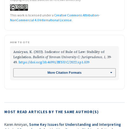
This work is licensed under a
Creative Commons Attribution-
NonCommercial 4.0 International License
.
HOW TO CITE
Amiryan, K. (2022). Indicator of Rule of Law: Stability of
Legislation.
Bulletin of Yerevan University C: Jurisprudence
,
1
, 39-
49.
https://doi.org/10.46991/BYSU:C/2022.sp1.039
More Citation Formats
MOST READ ARTICLES BY THE SAME AUTHOR(S)
Karen Amiryan,
Some Key Issues for Understanding and Interpreting