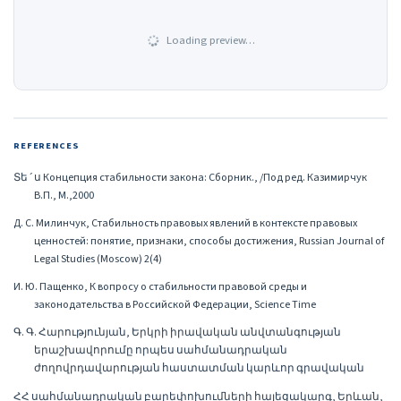
Loading preview…
REFERENCES
Տե´ս Концепция стабильности закона: Сборник., /Под ред. Казимирчук
В.П., М.,2000
Д. С. Милинчук, Стабильность правовых явлений в контексте правовых
ценностей: понятие, признаки, способы достижения, Russian Journal of
Legal Studies (Moscow) 2(4)
И. Ю. Пащенко, К вопросу о стабильности правовой среды и
законодательства в Российской Федерации, Science Time
Գ. Գ. Հարությունյան, Երկրի իրավական անվտանգության
երաշխավորումը որպես սահմանադրական
ժողովրդավարության հաստատման կարևոր գրավական
ՀՀ սահմանադրական բարեփոխումների հայեցակարգ, Երևան,