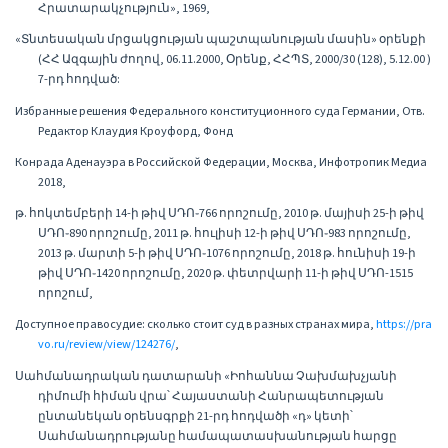
Հրատարակչություն», 1969,
«Տնտեսական մրցակցության պաշտպանության մասին» օրենքի
(ՀՀ Ազգային ժողով, 06.11.2000, Օրենք, ՀՀՊՏ, 2000/30 (128), 5.12.00 )
7-րդ հոդված:
Избранные решения Федерального конституционного суда Германии, Отв.
Редактор Клаудия Кроуфорд, Фонд
Конрада Аденауэра в Российской Федерации, Москва, Инфотропик Медиа
2018,
թ. հոկտեմբերի 14-ի թիվ ՍԴՈ֊766 որոշումը, 2010 թ. մայիսի 25-ի թիվ
ՍԴՈ֊890 որոշումը, 2011 թ. հուլիսի 12-ի թիվ ՍԴՈ֊983 որոշումը,
2013 թ. մարտի 5-ի թիվ ՍԴՈ֊1076 որոշումը, 2018 թ. հունիսի 19-ի
թիվ ՍԴՈ֊1420 որոշումը, 2020 թ. փետրվարի 11-ի թիվ ՍԴՈ-1515
որոշում,
Доступное правосудие: сколько стоит суд в разных странах мира,
https://pra
vo.ru/review/view/124276/
,
Սահմանադրական դատարանի «Իոհաննա Չախմախչյանի
դիմումի հիման վրա՝ Հայաստանի Հանրապետության
ընտանեկան օրենսգրքի 21-րդ հոդվածի «դ» կետի՝
Սահմանադրությանը համապատասխանության հարցը