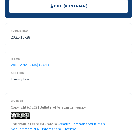
Downloads
PDF (ARMENIAN)
PUBLISHED
2021-12-28
ISSUE
Vol. 12 No. 2 (35) (2021)
SECTION
Theory law
LICENSE
Copyright (c) 2021 Bulletin of Yerevan University
This work is licensed under a
Creative Commons Attribution-
NonCommercial 4.0 International License
.