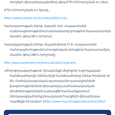
որոշելու վերաբերյալ գործով» թիվ ՍԴՈ֊1576 որոշման 4.2. կետ,
ՍԴՈ֊1576 որոշման 4.3. կետը,
https://www.pastinfo.am/hy/news/2020/11/14/
,
Կառավարության 2020 թ. մարտի 16-ի «Հայաստանի
Հանրապետությունում արտակարգ դրություն հայտարարելու
մասին» թիվ 298-Ն որոշում,
Կառավարության 2020 թ. սեպտեմբերի 27-ի «Հայաստանի
Հանրապետությունում ռազմական դրություն հայտարարելու
մասին» թիվ 1586-Ն որոշումը,
http://www.parliament.am/transcript.php?lang=arm
,
«Ժողովրդավարություն՝ իրավունքի միջոցով» Եվրոպական
հանձնաժողովի (Վենետիկի հանձնաժողով) 2020 թ. հունիսի 19֊
ին «Սահմանադրական դատարանի դատավորների
լիազորությունների վերաբերյալ սահմանադրական
փոփոխությունների նախագծի համատեքստում
ներկայացված երեք իրավական հարցերի վերաբերյալ»
Կարծիքի 38-րդ կետ. (
https://www.moj.am/legal/view/article/1341/)
.