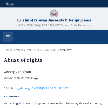
Bulletin of Yerevan University C: Jurisprudence
eISSN: 2738-2605
pISSN: 1829-4561
Yerevan State University
Open
Menu
Home
Archives
Vol. 12 No. 2 (35) (2021)
Theory law
Abuse of rights
Authors
Gevorg Danielyan
Yerevan State University
DOI:
https://doi.org/10.46991/BYSU:C/2021.12.2.003
KEYWORDS:
abuse of rights, abuse of obligation, conscientious behavior, abuse of authority,