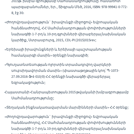
2015թ. խմբա-գրությամբ Սահմանադրությունը. համառոտ
պարզաբանումներ, Եր․, Տիգրան Մեծ, 2016, ISBN: 978-99941-0-772-
8, էջ 30։
«Ժողովրդավարություն` իրավունքի միջոցով» եվրոպական
հանձնաժողով, ՀՀ Սահմանադրության փոփոխությունների
նախագծի 1-7-րդ և 10-րդ գլուխների վերաբերյալ նախնական
կարծիք, Ստրասբուրգ, 2015, CDL-PI (2015)015rev;
«Երեխայի իրավունքների և երեխայի պաշտպանության
համակարգի մասին» օրենքի նախագիծ;
«Գյուղատնտեսության ոլորտին տրամադրվող վարկերի
սուբսիդավորման մասին» (փաստաթղթային կոդ՝ Պ-1073-
27.09.2016-ՖՎ-010/0) ՀՀ օրենքի նախագծի վերաբերյալ
եզրակացություն;
Հայաստանի Հանրապետության 2015 թվականի խմբագրությամբ
Սահմանադրությունը;
«Տեղական ինքնակառավարման մարմինների մասին» ՀՀ օրենք;
«Ժողովրդավարություն` իրավունքի միջոցով» եվրոպական
հանձնաժողով, ՀՀ Սահմանադրության փոփոխությունների
նախագծի 1-7-րդ և 10-րդ գլուխների վերաբերյալ նախնական