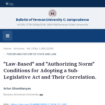
Bulletin of Yerevan University C: Jurisprudence
eISSN: 2738-2605
pISSN: 1829-4561
Yerevan State University
Open
Menu
Home
Archives
Vol. 15 No. 1 (40) (2024)
THEORY AND HISTORY OF STATE AND LAW
"Law-Based" and "Authorizing Norm"
Conditions for Adopting a Sub-
Legislative Act and Their Correlation.
Authors
Artur Ghambaryan
Russian-Armenian University
DOI:
https://doi.org/10.46991/BYSU:C/2024.15.1.007