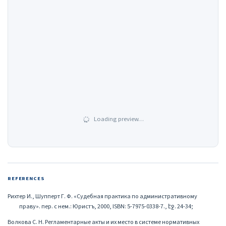
Loading preview…
REFERENCES
Рихтер И., Шупперт Г. Ф. «Судебная практика по административному
праву». пер. с нем.: Юристъ, 2000, ISBN: 5-7975-0338-7., էջ. 24-34;
Волкова С. Н. Регламентарные акты и их место в системе нормативных