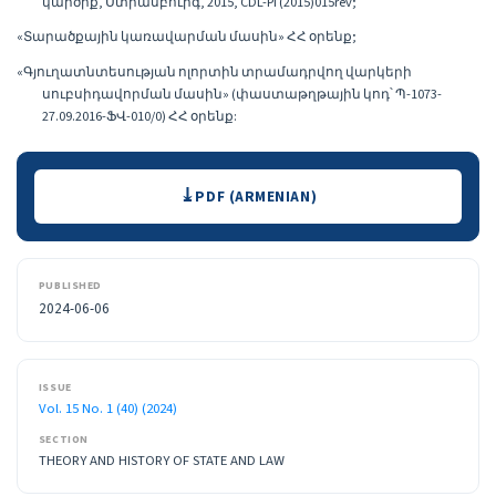
կարծիք, Ստրասբուրգ, 2015, CDL-PI (2015)015rev;
«Տարածքային կառավարման մասին» ՀՀ օրենք;
«Գյուղատնտեսության ոլորտին տրամադրվող վարկերի
սուբսիդավորման մասին» (փաստաթղթային կոդ՝ Պ-1073-
27.09.2016-ՖՎ-010/0) ՀՀ օրենք:
Downloads
PDF (ARMENIAN)
PUBLISHED
2024-06-06
ISSUE
Vol. 15 No. 1 (40) (2024)
SECTION
THEORY AND HISTORY OF STATE AND LAW