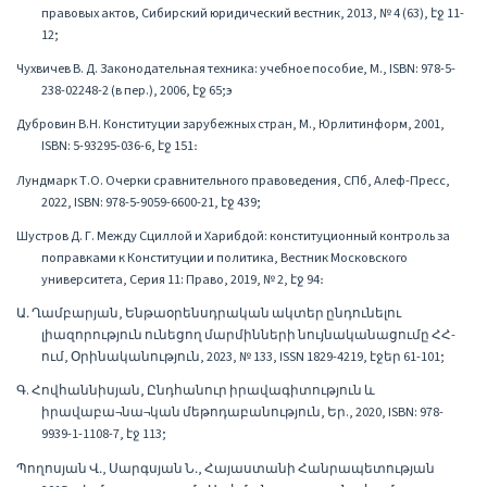
правовых актов, Сибирский юридический вестник, 2013, № 4 (63), էջ 11-
12;
Чухвичев В. Д. Законодательная техника: учебное пособие, М., ISBN: 978-5-
238-02248-2 (в пер.), 2006, էջ 65;э
Дубровин В.Н. Конституции зарубежных стран, М., Юрлитинформ, 2001,
ISBN: 5-93295-036-6, էջ 151։
Лундмарк Т.О. Очерки сравнительного правоведения, СПб, Алеф-Пресс,
2022, ISBN: 978-5-9059-6600-21, էջ 439;
Шустров Д. Г. Между Сциллой и Харибдой: конституционный контроль за
поправками к Конституции и политика, Вестник Московского
университета, Серия 11: Право, 2019, № 2, էջ 94։
Ա․ Ղամբարյան, Ենթաօրենսդրական ակտեր ընդունելու
լիազորություն ունեցող մարմինների նույնականացումը ՀՀ-
ում, Օրինականություն, 2023, № 133, ISSN 1829-4219, էջեր 61-101;
Գ. Հովհաննիսյան, Ընդհանուր իրավագիտություն և
իրավաբա¬նա¬կան մեթոդաբանություն, Եր., 2020, ISBN: 978-
9939-1-1108-7, էջ 113;
Պողոսյան Վ․, Սարգսյան Ն․, Հայաստանի Հանրապետության