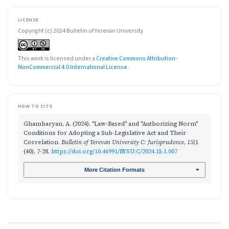
LICENSE
Copyright (c) 2024 Bulletin of Yerevan University
This work is licensed under a
Creative Commons Attribution-
NonCommercial 4.0 International License
.
HOW TO CITE
Ghambaryan, A. (2024). "Law-Based" and "Authorizing Norm"
Conditions for Adopting a Sub-Legislative Act and Their
Correlation.
Bulletin of Yerevan University C: Jurisprudence
,
15
(1
(40), 7-28.
https://doi.org/10.46991/BYSU:C/2024.15.1.007
More Citation Formats