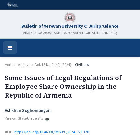
Bulletin of Yerevan University C: Jurisprudence
eISSN: 2738-2605
pISSN: 1829-4561
Yerevan State University
Open
Menu
Home
Archives
Vol. 15 No. 1 (40) (2024)
Civil Law
Some Issues of Legal Regulations of
Employee Share Ownership in the
Republic of Armenia
Authors
Ashkhen Soghomonyan
Yerevan State University
DOI:
https://doi.org/10.46991/BYSU:C/2024.15.1.178