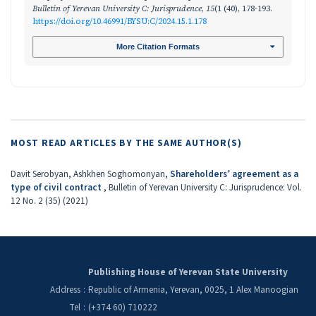
Bulletin of Yerevan University C: Jurisprudence
,
15
(1 (40), 178-193.
https://doi.org/10.46991/BYSU:C/2024.15.1.178
More Citation Formats
MOST READ ARTICLES BY THE SAME AUTHOR(S)
Davit Serobyan, Ashkhen Soghomonyan,
Shareholders’ agreement as a
type of civil contract
,
Bulletin of Yerevan University C: Jurisprudence: Vol.
12 No. 2 (35) (2021)
Publishing House of Yerevan State University
Address
:
Republic of Armenia, Yerevan, 0025, 1 Alex Manoogian
Tel
:
(+374 60) 710222