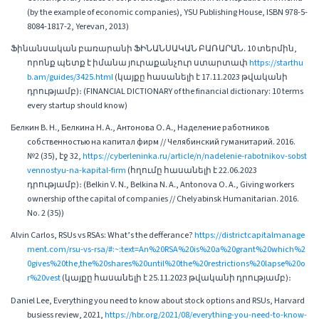
(by the example of economic companies), YSU Publishing House, ISBN 978-5-
8084-1817-2, Yerevan, 2013)
Ֆինանսական բառարանի ՖԻՆԱՆՍԱԿԱՆ ԲԱՌԱՐԱՆ․ 10 տերմին,
որոնք պետք է իմանա յուրաքանչուր ստարտափ
https://starthu
b.am/guides/3425.html
(կայքը հասանելի է 17.11.2023 թվականի
դրությամբ)։ (FINANCIAL DICTIONARY of the financial dictionary: 10 terms
every startup should know)
Белкин В․ Н․, Белкина Н․ А․, Антонова О․ А․, Наделение работников
собственностью на капитал фирм // Челябинский гуманитарий. 2016.
№2 (35), էջ 32,
https://cyberleninka.ru/article/n/nadelenie-rabotnikov-sobst
vennostyu-na-kapital-firm
(հղումը հասանելի է 22.06.2023
դրությամբ)։ (Belkin V․ N․, Belkina N․ A․, Antonova O․ A․, Giving workers
ownership of the capital of companies // Chelyabinsk Humanitarian. 2016.
No. 2 (35))
Alvin Carlos, RSUs vs RSAs: What’s the defferance?
https://districtcapitalmanage
ment.com/rsu-vs-rsa/#:~:text=An%20RSA%20is%20a%20grant%20which%2
0gives%20the,the%20shares%20until%20the%20restrictions%20lapse%20o
r%20vest
(կայքը հասանելի է 25.11.2023 թվականի դրությամբ)։
Daniel Lee, Everything you need to know about stock options and RSUs, Harvard
busiess review, 2021,
https://hbr.org/2021/08/everything-you-need-to-know-