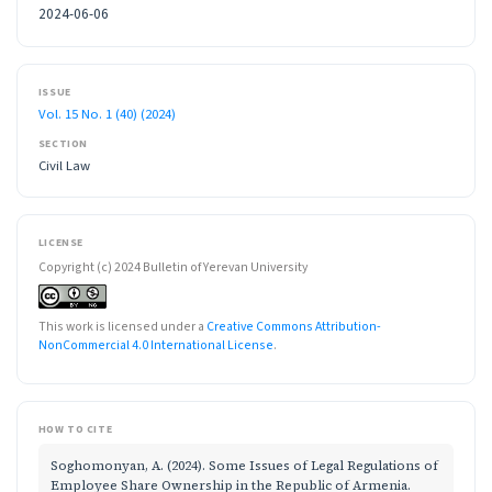
2024-06-06
ISSUE
Vol. 15 No. 1 (40) (2024)
SECTION
Civil Law
LICENSE
Copyright (c) 2024 Bulletin of Yerevan University
This work is licensed under a
Creative Commons Attribution-
NonCommercial 4.0 International License
.
HOW TO CITE
Soghomonyan, A. (2024). Some Issues of Legal Regulations of
Employee Share Ownership in the Republic of Armenia.