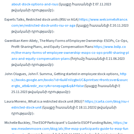
about-stock-options-and-rsus
(կայքը հասանելի է 07.11.2023
թվականի դրությամբ)։
Experts Talks, Restricted stock units (RSU or AGA)
https://www.welcometofrance.
com/en/restricted-stock-units-rsu-or-aga
(կայքը հասանելի է 20.11.2023
թվականի դրությամբ)։
Gwenllian Kern-Allely, The Many Forms of Employee Ownership: ESOPs, Co-Ops,
Profit-Sharing Plans, and Equity Compensation Plans
https://www.bsllp.co
m/the-many-forms-of-employee-ownership-esops-co-ops-profit-sharing-pl
ans-and-equity-compensation-plans
(հղումը հասանելի է 21.06.2023
թվականի դրությամբ):
John Olagues, John F. Summa, Getting started in employee stock options,
http
s://books.google.am/books?id=6uAFnVzgbvUC&printsec=frontcover&sourc
e=gbs_atb&redir_esc=y#v=onepage&q&f=false
(կայքը հասանելի է
25.11.2023 թվականի դրությամբ):
Laura Moreno, What is a restricted stock unit (RSU)?
https://carta.com/blog/rsu-r
estricted-stock-unit
(կայքը հասանելի է 18.11.20232 թվականի
դրությամբ)։
Michelle Buckley, The ESOP Participant’s Guide to ESOP Funding Rules,
https://w
ww.meadenmoore.com/blog/atc/the-esop-participants-guide-to-esop-fun