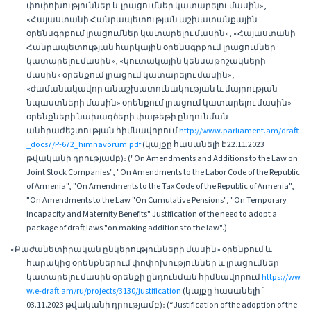
փոփոխություններ և լրացումներ կատարելու մասին»,
«Հայաստանի Հանրապետության աշխատանքային
օրենսգրքում լրացումներ կատարելու մասին», «Հայաստանի
Հանրապետության հարկային օրենսգրքում լրացումներ
կատարելու մասին», «կուտակային կենսաթոշակների
մասին» օրենքում լրացում կատարելու մասին»,
«ժամանակավոր անաշխատունակության և մայրության
նպաստների մասին» օրենքում լրացում կատարելու մասին»
օրենքների նախագծերի փաթեթի ընդունման
անհրաժեշտության հիմնավորում
http://www.parliament.am/draft
_docs7/P-672_himnavorum.pdf
(կայքը հասանելի է 22.11.2023
թվականի դրությամբ)։ ("On Amendments and Additions to the Law on
Joint Stock Companies", "On Amendments to the Labor Code of the Republic
of Armenia", "On Amendments to the Tax Code of the Republic of Armenia",
"On Amendments to the Law "On Cumulative Pensions", "On Temporary
Incapacity and Maternity Benefits" Justification of the need to adopt a
package of draft laws "on making additions to the law".)
«Բաժանետիրական ընկերությունների մասին» օրենքում և
հարակից օրենքներում փոփոխություններ և լրացումներ
կատարելու մասին օրենքի ընդունման հիմնավորում
https://ww
w.e-draft.am/ru/projects/3130/justification
(կայքը հասանելի ՝
03.11.2023 թվականի դրությամբ)։ (“Justification of the adoption of the