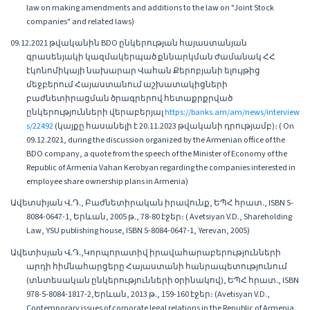
law on making amendments and additions to the law on "Joint Stock
companies" and related laws)
09.12.2021 թվականին BDO ընկերության հայաստանյան
գրասենյակի կազմակերպած քննարկման ժամանակ ՀՀ
էկոնոմիկայի նախարար Վահան Քերոբյանի ելույթից
մեջբերում Հայաստանում աշխատակիցների
բաժնետիրացման ծրագրերով հետաքրքրված
ընկերությունների վերաբերյալ
https://banks.am/am/news/interview
s/22492
(կայքը հասանելի է 20.11.2023 թվականի դրությամբ)։ ( On
09.12.2021, during the discussion organized by the Armenian office of the
BDO company, a quote from the speech of the Minister of Economy of the
Republic of Armenia Vahan Kerobyan regarding the companies interested in
employee share ownership plans in Armenia)
Ավետսիյան Վ․Դ․, Բաժնետիրական իրավունք, ԵՊՀ հրատ․, ISBN 5-
8084-0647-1, Երևան, 2005 թ․, 78-80 էջեր։ ( Avetsiyan V.D., Shareholding
Law, YSU publishing house, ISBN 5-8084-0647-1, Yerevan, 2005)
Ավետիսյան Վ․Դ․,Կորպորատիվ իրավահարաբերությունների
արդի հիմնահարցերը Հայաստանի հանրապետությունում
(տնտեսական ընկերությունների օրինակով), ԵՊՀ հրատ․, ISBN
978-5-8084-1817-2,Երևան, 2013 թ․, 159-160 էջեր։ (Avetisyan V.D.,
Contemporary issues of corporate legal relations in the Republic of Armenia