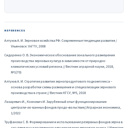
REFERENCES
Алтухов А. И. Зерновое хозяйства РФ: Современные тенденции развития /
Ульяновск: УлГТУ, 2008
Сидоренко О. В․ Экономическое обоснование зонального размешения
произ-водства зерновых культур в зависимости от природно-
климатических условий региона // Вестник аграрной науки, 2018,
№1(70)
Алтухов А. И. Стратегия развития зернопродуктового подкомплекса –
основа разработки схемы размешения и специализации зернового
производства в стране // Вестник КГСУ, №5, 2018
Лазаревич И., Кохнович И. Зарубежный опыт функционирования
централи¬зо-ванных фондов продо¬вольствия//Аграрная экономика,
1/2022
Труфанова С. В. Формирование и использование резервных фондов зерна в
сис¬теме государственного регулирования зернового рынка // Известия