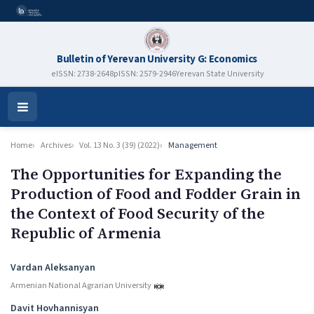
Bulletin of Yerevan University G: Economics
eISSN: 2738-2648
pISSN: 2579-2946
Yerevan State University
Open
Menu
Home
Archives
Vol. 13 No. 3 (39) (2022)
Management
The Opportunities for Expanding the
Production of Food and Fodder Grain in
the Context of Food Security of the
Republic of Armenia
Authors
Vardan Aleksanyan
Armenian National Agrarian University
Davit Hovhannisyan