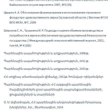
Байкальского госуни-верситета: 2007, №5 (55)
Цвырко А. А. Обоснование форморования и использования страхового
фонда про¬довольственного зерна Орловской области // Вестник ФГОУ
ВПО МГАУ, №7, 2009
Широков С. Н., Трушкина И. Р. Подходы к оценке обьемов производства и
потребности в зерне и обеспечение продовольственной безопасности
государства // Международный сельскохозяйственный журнал, 2021,
том 64, № 4 (382)
Պարենային ապահովություն և աղքատություն, 2008 թ.
Պարենային ապահովություն և աղքատություն, 2012 թ.
Պարենային ապահովություն և աղքատություն, 2015 թ.
ՀՀ սոցիալ–տնտեսական վիճակը, 2021թ. հունվար–դեկտեմբեր
Պարենային ապահովություն: ՀՀ ազգային պարենային
հաշվեկշիռներն ըստ պարենային ապրանքատեսակների,
ցուցանիշների և տարիների
Ս. Ս. Ավետիսյան, ՀՀ պարենային անվտանգության հրատապ
խնդիրներ, Եր., Տնտեսագետ, 2014