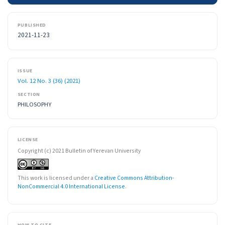
PUBLISHED
2021-11-23
ISSUE
Vol. 12 No. 3 (36) (2021)
SECTION
PHILOSOPHY
LICENSE
Copyright (c) 2021 Bulletin of Yerevan University
This work is licensed under a
Creative Commons Attribution-
NonCommercial 4.0 International License
.
HOW TO CITE