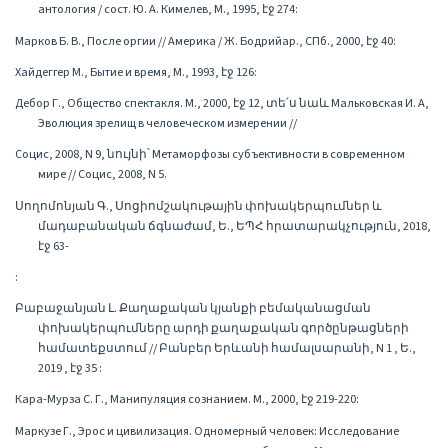
антология / сост. Ю. А. Кимелев, М., 1995, էջ 274:
Марков Б. В., После оргии // Америка / Ж. Бодрийар., СПб., 2000, էջ 40:
Хайдеггер М., Бытие и время, М., 1993, էջ 126:
Дебор Г., Общество спектакля. М., 2000, էջ 12, տե՛ս նաև Мальковская И. А,
Эволюция зрелищ в человеческом измерении //
Социс, 2008, N 9, նույնի՝ Метаморфозы субъективности в современном
мире // Социс, 2008, N 5.
Սողոմոնյան Գ., Սոցիոմշակութային փոխակերպումներ և
մադաբանական ճգնաժամ, Ե., ԵՊՀ հրատարակչություն, 2018,
էջ 63-
:
Բաբաջանյան Լ. Քաղաքական կյանքի բեմականացման
փոխակերպումները արդի քաղաքական գործընթացների
համատեքստում // Բանբեր Երևանի համալսարանի, N 1 , Ե.,
2019 , էջ 35 :
Кара-Мурза С. Г., Манипуляция сознанием. М., 2000, էջ 219-220:
Маркузе Г., Эрос и цивилизация. Одномерный человек: Исследование