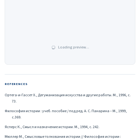
Loading preview…
REFERENCES
Ортега-и-Гассет Х., Дегуманизация искусства и другие работы. М., 1996, с.
73.
Философия истории : учеб. пособие / под ред. А. С. Панарина – М., 1999,
с.369.
Ясперс К., Смысл и назначение истории. М., 1994, с. 242.
Мюллер М., Смысловые толкования истории // Философия истории :