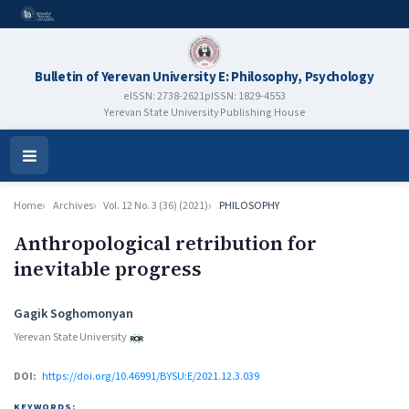
Bulletin of Yerevan University E: Philosophy, Psychology
eISSN: 2738-2621
pISSN: 1829-4553
Yerevan State University Publishing House
Open
Menu
Home
Archives
Vol. 12 No. 3 (36) (2021)
PHILOSOPHY
Anthropological retribution for
inevitable progress
Authors
Gagik Soghomonyan
Yerevan State University
DOI:
https://doi.org/10.46991/BYSU:E/2021.12.3.039
KEYWORDS: