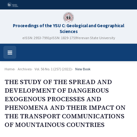
Proceedings of the YSU C: Geological and Geographical
Sciences
eISSN: 2953-7991
pISSN: 1829-1759
Yerevan State University
Open
Menu
Home
Archives
Vol. 56 No. 1 (257) (2022)
New Book
THE STUDY OF THE SPREAD AND
DEVELOPMENT OF DANGEROUS
EXOGENOUS PROCESSES AND
PHENOMENA AND THEIR IMPACT ON
THE TRANSPORT COMMUNICATIONS
OF MOUNTAINOUS COUNTRIES