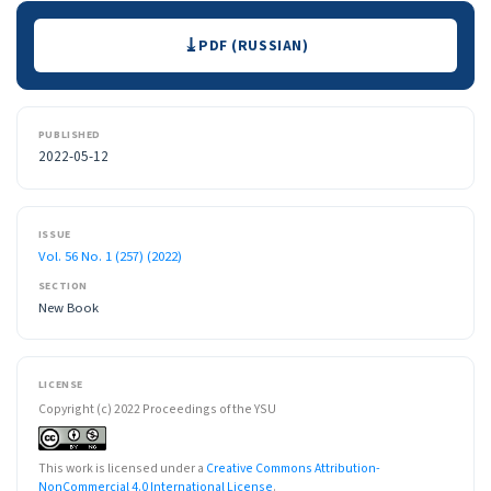
Downloads
PDF (RUSSIAN)
PUBLISHED
2022-05-12
ISSUE
Vol. 56 No. 1 (257) (2022)
SECTION
New Book
LICENSE
Copyright (c) 2022 Proceedings of the YSU
This work is licensed under a
Creative Commons Attribution-
NonCommercial 4.0 International License
.