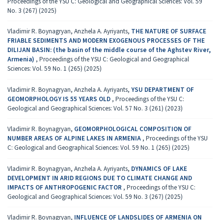
Proceedings of the YSU C: Geological and Geographical Sciences: Vol. 59
No. 3 (267) (2025)
Vladimir R. Boynagryan, Anzhela A. Ayriyants,
THE NATURE OF SURFACE
FRIABLE SEDIMENTS AND MODERN EXOGENOUS PROCESSES OF THE
DILIJAN BASIN: (the basin of the middle course of the Aghstev River,
Armenia)
,
Proceedings of the YSU C: Geological and Geographical
Sciences: Vol. 59 No. 1 (265) (2025)
Vladimir R. Boynagryan, Anzhela A. Ayriyants,
YSU DEPARTMENT OF
GEOMORPHOLOGY IS 55 YEARS OLD
,
Proceedings of the YSU C:
Geological and Geographical Sciences: Vol. 57 No. 3 (261) (2023)
Vladimir R. Boynagryan,
GEOMORPHOLOGICAL COMPOSITION OF
NUMBER AREAS OF ALPINE LAKES IN ARMENIA
,
Proceedings of the YSU
C: Geological and Geographical Sciences: Vol. 59 No. 1 (265) (2025)
Vladimir R. Boynagryan, Anzhela A. Ayriyants,
DYNAMICS OF LAKE
DEVELOPMENT IN ARID REGIONS DUE TO CLIMATE CHANGE AND
IMPACTS OF ANTHROPOGENIC FACTOR
,
Proceedings of the YSU C:
Geological and Geographical Sciences: Vol. 59 No. 3 (267) (2025)
Vladimir R. Boynagryan,
INFLUENCE OF LANDSLIDES OF ARMENIA ON