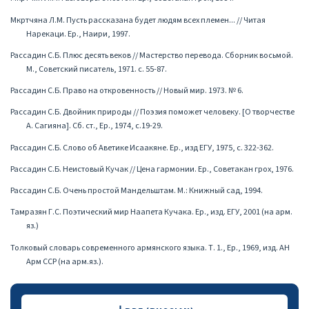
Мкртчяна Л.М. Пусть рассказана будет людям всех племен... // Читая
Нарекаци. Ер., Наири, 1997.
Рассадин С.Б. Плюс десять веков // Мастерство перевода. Сборник восьмой.
М., Советский писатель, 1971. с. 55-87.
Рассадин С.Б. Право на откровенность // Новый мир. 1973. № 6.
Рассадин С.Б. Двойник природы // Поэзия поможет человеку. [О творчестве
А. Сагияна]. Сб. ст., Ер., 1974, с.19-29.
Рассадин С.Б. Слово об Аветике Исаакяне. Ер., изд ЕГУ, 1975, с. 322-362.
Рассадин С.Б. Неистовый Кучак // Цена гармонии. Ер., Советакан грох, 1976.
Рассадин С.Б. Очень простой Мандельштам. М.: Книжный сад, 1994.
Тамразян Г.С. Поэтический мир Наапета Кучака. Ер., изд. ЕГУ, 2001 (на арм.
яз.)
Толковый словарь современного армянского языка. Т. 1., Ер., 1969, изд. АН
Арм ССР (на арм.яз.).
Downloads