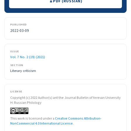
PDF (RUSSIAN)
PUBLISHED
2022-03-09
ISSUE
Vol. 7 No. 2 (19) (2021)
SECTION
Literary criticism
LICENSE
Copyright (c) 2022 Author(s) ant the Journal Bulletin of Yerevan University
H: Russian Philology
This work is licensed under a
Creative Commons Attribution-
NonCommercial 4.0 International License
.