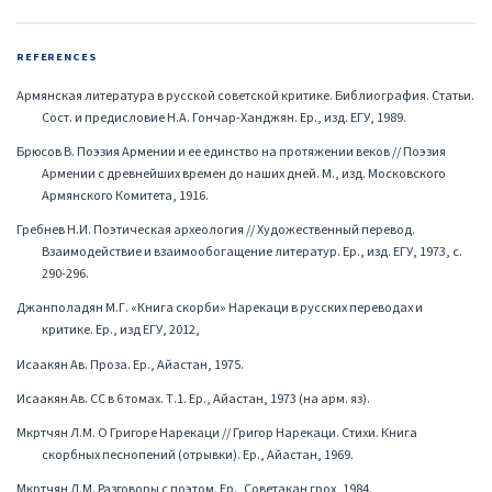
REFERENCES
Армянская литература в русской советской критике. Библиография. Статьи.
Сост. и предисловие Н.А. Гончар-Ханджян. Ер., изд. ЕГУ, 1989.
Брюсов В. Поэзия Армении и ее единство на протяжении веков // Поэзия
Армении с древнейших времен до наших дней. М., изд. Московского
Армянского Комитета, 1916.
Гребнев Н.И. Поэтическая археология // Художественный перевод.
Взаимодействие и взаимообогащение литератур. Ер., изд. ЕГУ, 1973, с.
290-296.
Джанполадян М.Г. «Книга скорби» Нарекаци в русских переводах и
критике. Ер., изд ЕГУ, 2012,
Исаакян Ав. Проза. Ер., Айастан, 1975.
Исаакян Ав. СС в 6 томах. Т.1. Ер., Айастан, 1973 (на арм. яз).
Мкртчян Л.М. О Григоре Нарекаци // Григор Нарекаци. Стихи. Книга
скорбных песнопений (отрывки). Ер., Айастан, 1969.
Мкртчян Л.М. Разговоры с поэтом. Ер., Советакан грох, 1984.