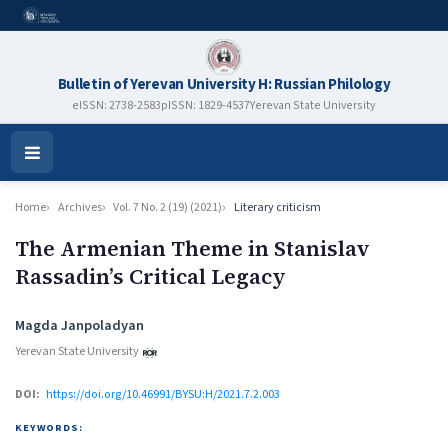
Bulletin of Yerevan University H: Russian Philology
eISSN: 2738-2583
pISSN: 1829-4537
Yerevan State University
Open
Menu
Home
Archives
Vol. 7 No. 2 (19) (2021)
Literary criticism
The Armenian Theme in Stanislav
Rassadin’s Critical Legacy
Authors
Magda Janpoladyan
Yerevan State University
DOI:
https://doi.org/10.46991/BYSU:H/2021.7.2.003
KEYWORDS: