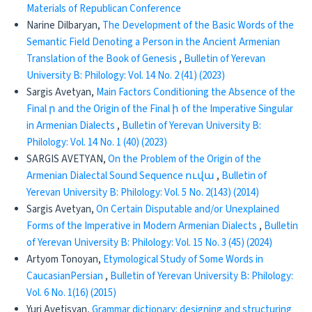
Materials of Republican Conference
Narine Dilbaryan,
The Development of the Basic Words of the
Semantic Field Denoting a Person in the Ancient Armenian
Translation of the Book of Genesis
,
Bulletin of Yerevan
University B: Philology: Vol. 14 No. 2 (41) (2023)
Sargis Avetyan,
Main Factors Conditioning the Absence of the
Final ր and the Origin of the Final ի of the Imperative Singular
in Armenian Dialects
,
Bulletin of Yerevan University B:
Philology: Vol. 14 No. 1 (40) (2023)
SARGIS AVETYAN,
On the Problem of the Origin of the
Armenian Dialectal Sound Sequence ուվա
,
Bulletin of
Yerevan University B: Philology: Vol. 5 No. 2(143) (2014)
Sargis Avetyan,
On Certain Disputable and/or Unexplained
Forms of the Imperative in Modern Armenian Dialects
,
Bulletin
of Yerevan University B: Philology: Vol. 15 No. 3 (45) (2024)
Artyom Tonoyan,
Etymological Study of Some Words in
CaucasianPersian
,
Bulletin of Yerevan University B: Philology:
Vol. 6 No. 1(16) (2015)
Yuri Avetisyan,
Grammar dictionary: designing and structuring