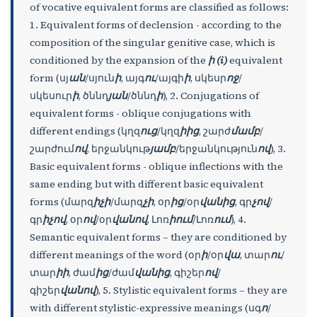
of vocative equivalent forms are classified as follows:
1. Equivalent forms of declension - according to the
composition of the singular genitive case, which is
conditioned by the expansion of the
ի (i)
equivalent
form (սյ
ան
/սյուն
ի
, այգ
ու
/այգի
ի
, սկեսր
ոջ
/
սկեսուր
ի
, ծննդ
յան
/ծննդ
ի
), 2. Conjugations of
equivalent forms - oblique conjugations with
different endings (կղզ
ուց
/կղզ
իից
, շարժ
մամբ
/
շարժում
ով
, երջանկութ
յամբ
/երջանկություն
ով
), 3.
Basic equivalent forms - oblique inflections with the
same ending but with different basic equivalent
forms (մարզ
իչի
/մարզ
չի
, օր
ից
/օր
վանից
, գր
չով
/
գր
իչով
, օր
ով
/օր
վանով
, Լոռ
իում
/Լոռ
ում
), 4.
Semantic equivalent forms – they are conditioned by
different meanings of the word (օր
ի
/օր
վա
, տար
ու
/
տար
իի
, ժամ
ից
/ժամ
վանից
, գիշեր
ով
/
գիշեր
վանով
), 5. Stylistic equivalent forms – they are
with different stylistic-expressive meanings (սգ
ո
/