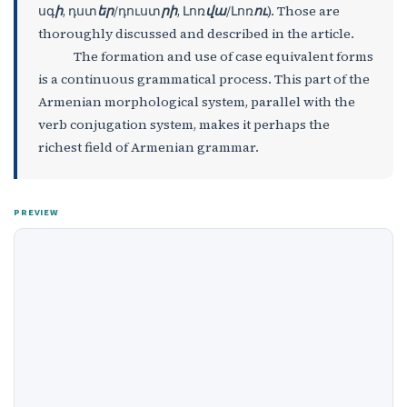
սգ
ի
, դստ
եր
/դուստ
րի
, Լոռ
վա
/Լոռ
ու
). Those are
thoroughly discussed and described in the article.
The formation and use of case equivalent forms
is a continuous grammatical process. This part of the
Armenian morphological system, parallel with the
verb conjugation system, makes it perhaps the
richest field of Armenian grammar.
PREVIEW