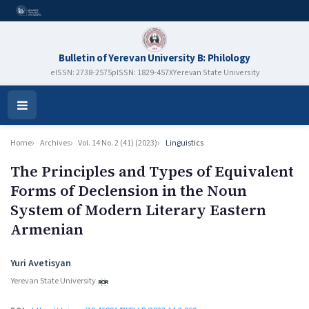
Bulletin of Yerevan University B: Philology
eISSN: 2738-2575
pISSN: 1829-457X
Yerevan State University
Open
Menu
Home
Archives
Vol. 14 No. 2 (41) (2023)
Linguistics
The Principles and Types of Equivalent
Forms of Declension in the Noun
System of Modern Literary Eastern
Armenian
Authors
Yuri Avetisyan
Yerevan State University